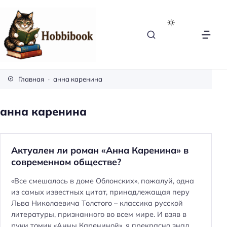
H
o
Главная
анна каренина
b
b
анна каренина
i
b
o
Актуален ли роман «Анна Каренина» в
o
современном обществе?
k
«Все смешалось в доме Облонских», пожалуй, одна
из самых известных цитат, принадлежащая перу
Льва Николаевича Толстого – классика русской
литературы, признанного во всем мире. И взяв в
руки томик «Анны Карениной», я прекрасно знал