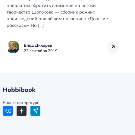
предлагаю обратить внимание на истоки
творчества Шолохова — сборник ранних
произведений под общим названием «Донские
Н
рассказы». На […]
а
й
т
Влад Дикарев
и
23 сентября 2019
:
Hobbibook
Блог о литературе