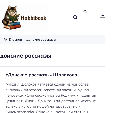
H
o
Главная
донские рассказы
b
b
донские рассказы
i
b
o
«Донские рассказы» Шолохова
o
k
Михаил Шолохов является одним из наиболее
знаковых писателей советской эпохи. «Судьба
человека», «Они сражались за Родину», «Поднятая
целина» и «Тихий Дон» заняли достойное место не
только в истории нашей литературы, но и
кинематографа. Однако в настоящей статье я