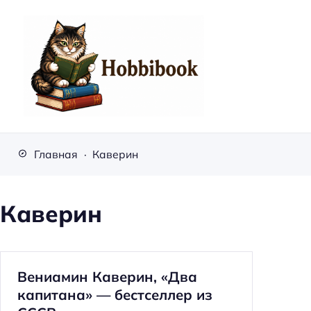
H
o
Главная
Каверин
b
b
i
Каверин
b
o
o
Вениамин Каверин, «Два
k
капитана» — бестселлер из