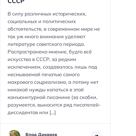
СССР
В силу различных исторических,
социальных и политических
обстоятельств, в современном мире не
так уж много внимания уделяют
литературе советского периода.
Распространено мнение, будто всё
искусство в СССР, за редким
Н
исключением, создавалось лишь под
а
несмываемой печатью самого
й
махрового соцреализма, а потому нет
т
никакой нужды копаться в этой
и
конъюнктурной писанине (за скобки,
:
разумеется, выносится ряд писателей-
диссидентов или […]
Влад Дикарев