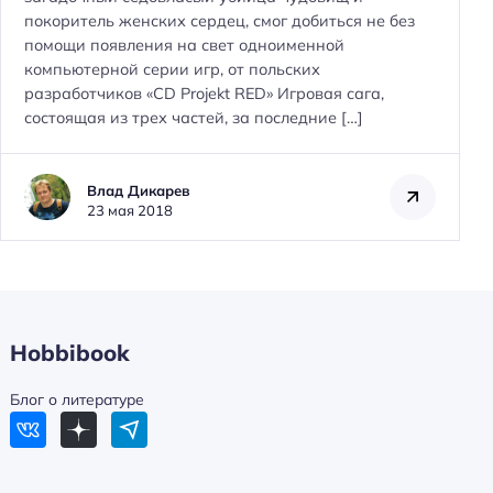
покоритель женских сердец, смог добиться не без
помощи появления на свет одноименной
компьютерной серии игр, от польских
Н
разработчиков «CD Projekt RED» Игровая сага,
а
состоящая из трех частей, за последние […]
й
т
и
Влад Дикарев
23 мая 2018
:
Hobbibook
Блог о литературе