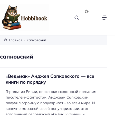
H
o
Главная
сапковский
b
b
сапковский
i
b
o
«Ведьмак» Анджея Сапковского — все
o
книги по порядку
k
Геральт из Ривии, персонаж созданный польским
писателем-фантастом, Анджеем Сапковским,
получил огромную популярность во всем мире. И
конечно массовой своей популяризации, этот
загадочный седовласый убийца чудовищ и