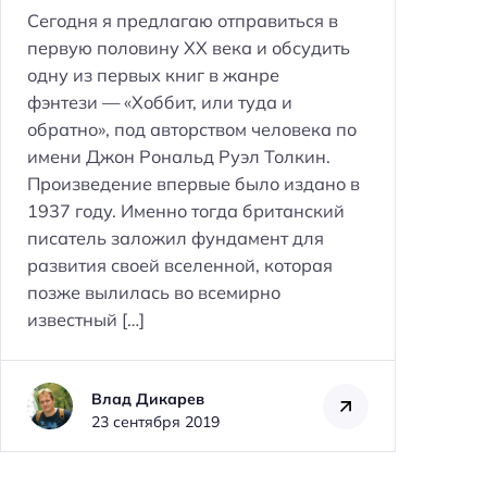
Сегодня я предлагаю отправиться в
первую половину XX века и обсудить
одну из первых книг в жанре
фэнтези — «Хоббит, или туда и
обратно», под авторством человека по
имени Джон Рональд Руэл Толкин.
Н
Произведение впервые было издано в
а
1937 году. Именно тогда британский
й
писатель заложил фундамент для
развития своей вселенной, которая
т
позже вылилась во всемирно
и
известный […]
:
Влад Дикарев
23 сентября 2019