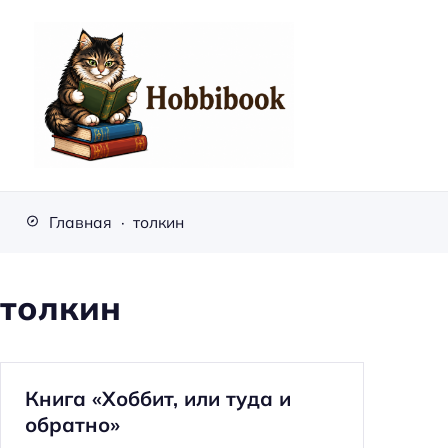
H
o
Главная
толкин
b
b
i
толкин
b
o
o
Книга «Хоббит, или туда и
k
обратно»