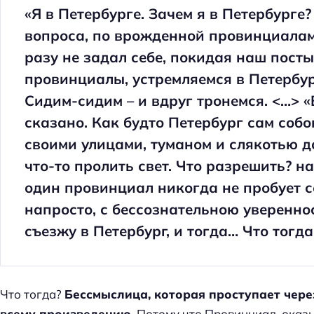
«Я в Петербурге. Зачем я в Петербурге?
вопроса, по врожденной провинциалам
разу не задал себе, покидая наш пост
провинциалы, устремляемся в Петербур
Сидим-сидим – и вдруг тронемся. <…> «В
сказано. Как будто Петербург сам собо
своими улицами, туманом и слякотью д
что-то пролить свет. Что разрешить? на
один провинциал никогда не пробует се
напросто, с бессознательною увереннос
съезжу в Петербург, и тогда… Что тогда
Что тогда?
Бессмыслица, которая проступает чере
всему произведению
. Потому что Провинциал, оказ