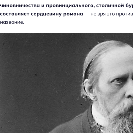
чиновничества и провинциального, столичной б
составляет сердцевину романа
— не зря это проти
название.
Н
а