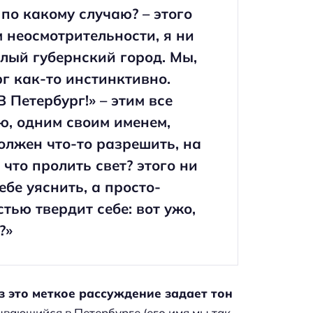
 по какому случаю? – этого
 неосмотрительности, я ни
ылый губернский город. Мы,
г как-то инстинктивно.
 Петербург!» – этим все
ю, одним своим именем,
олжен что-то разрешить, на
 что пролить свет? этого ни
бе уяснить, а просто-
тью твердит себе: вот ужо,
?»
з это меткое рассуждение задает тон
ывающийся в Петербурге (его имя мы так