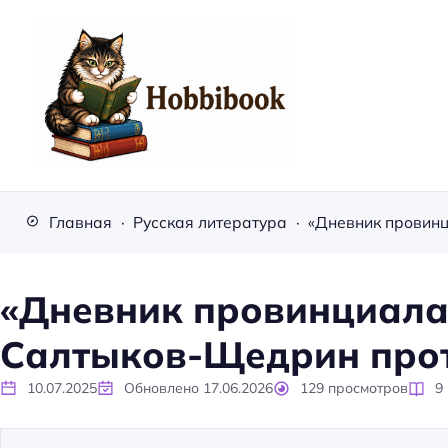
H
o
Главная
Русская литература
b
b
i
«Дневник провинциала 
b
Салтыков-Щедрин про
o
o
10.07.2025
Обновлено
17.06.2026
129
просмотров
9
k