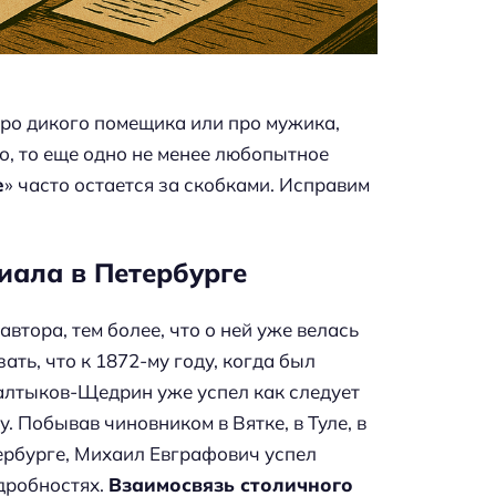
про дикого помещика или про мужика,
, то еще одно не менее любопытное
е
» часто остается за скобками. Исправим
ала в Петербурге
тора, тем более, что о ней уже велась
зать, что к 1872-му году, когда был
алтыков-Щедрин уже успел как следует
. Побывав чиновником в Вятке, в Туле, в
тербурге, Михаил Евграфович успел
дробностях.
Взаимосвязь столичного