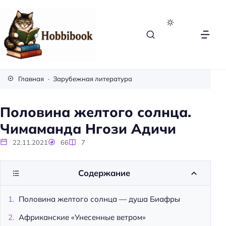
H
o
Главная
Зарубежная литература
b
b
Половина желтого солнца.
i
Чимаманда Нгози Адичи
b
o
22.11.2021
66
7
o
k
Содержание
Половина желтого солнца — душа Биафры
Африканские «Унесенные ветром»