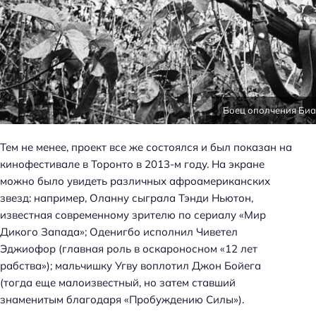
Боец ополчения Би
Тем не менее, проект все же состоялся и был показан на
кинофестивале в Торонто в 2013-м году. На экране
можно было увидеть различных афроамериканских
звезд: например, Оланну сыграла Тэнди Ньютон,
известная современному зрителю по сериалу «Мир
Дикого Запада»; Оденигбо исполнил Чиветел
Эджиофор (главная роль в оскароносном «12 лет
рабства»); мальчишку Угву воплотил Джон Бойега
(тогда еще малоизвестный, но затем ставший
знаменитым благодаря «Пробуждению Силы»).