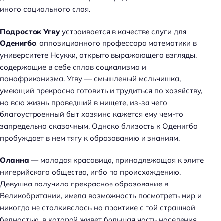
иного социального слоя.
Подросток Угву
устраивается в качестве слуги для
Оденигбо
, оппозиционного профессора математики в
университете Нсукки, открыто выражающего взгляды,
содержащие в себе сплав социализма и
панафриканизма. Угву — смышленый мальчишка,
умеющий прекрасно готовить и трудиться по хозяйству,
но всю жизнь проведший в нищете, из-за чего
благоустроенный быт хозяина кажется ему чем-то
запредельно сказочным. Однако близость к Оденигбо
пробуждает в нем тягу к образованию и знаниям.
Оланна
— молодая красавица, принадлежащая к элите
нигерийского общества, игбо по происхождению.
Девушка получила прекрасное образование в
Великобритании, имела возможность посмотреть мир и
никогда не сталкивалась на практике с той страшной
бедностью, в которой живет большая часть населения