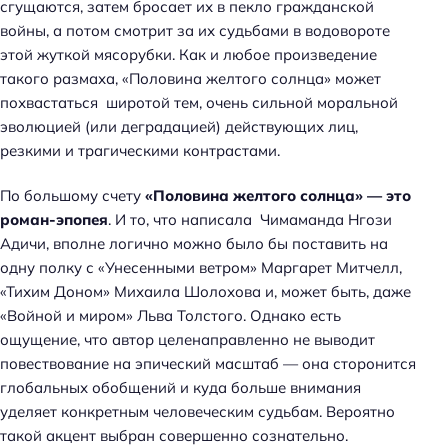
сгущаются, затем бросает их в пекло гражданской
войны, а потом смотрит за их судьбами в водовороте
этой жуткой мясорубки. Как и любое произведение
такого размаха, «Половина желтого солнца» может
похвастаться широтой тем, очень сильной моральной
эволюцией (или деградацией) действующих лиц,
резкими и трагическими контрастами.
По большому счету
«Половина желтого солнца» — это
роман-эпопея
. И то, что написала Чимаманда Нгози
Адичи, вполне логично можно было бы поставить на
одну полку с «Унесенными ветром» Маргарет Митчелл,
«Тихим Доном» Михаила Шолохова и, может быть, даже
«Войной и миром» Льва Толстого. Однако есть
ощущение, что автор целенаправленно не выводит
повествование на эпический масштаб — она сторонится
глобальных обобщений и куда больше внимания
уделяет конкретным человеческим судьбам. Вероятно
такой акцент выбран совершенно сознательно.