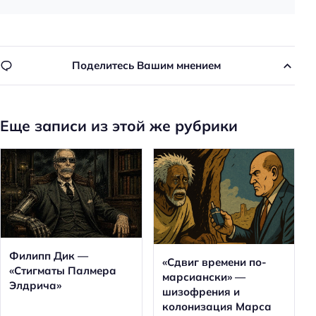
Н
а
Поделитесь Вашим мнением
й
т
и
:
Еще записи из этой же рубрики
Филипп Дик —
«Сдвиг времени по-
«Стигматы Палмера
марсиански» —
Элдрича»
шизофрения и
колонизация Марса