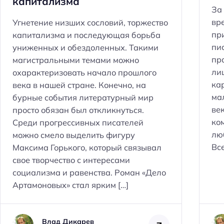
капитализма
За
вр
Угнетение низших сословий, торжество
пр
капитализма и последующая борьба
пи
униженных и обездоленных. Такими
пр
магистральными темами можно
ли
охарактеризовать начало прошлого
ка
века в нашей стране. Конечно, на
ма
бурные события литературный мир
Н
век
просто обязан был откликнуться.
а
ко
Среди прогрессивных писателей
й
лю
можно смело выделить фигуру
т
Все
Максима Горького, который связывал
и
свое творчество с интересами
:
социализма и равенства. Роман «Дело
Артамоновых» стал ярким […]
Влад Дикарев