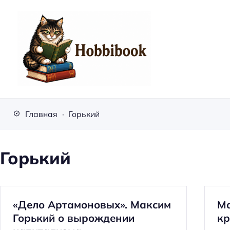
H
o
Главная
Горький
b
b
i
Горький
b
o
o
«Дело Артамоновых». Максим
Ма
k
Горький о вырождении
кр