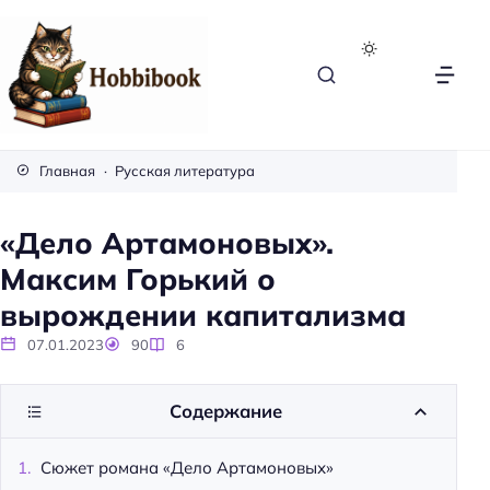
H
o
Главная
Русская литература
b
b
«Дело Артамоновых».
i
Максим Горький о
b
o
вырождении капитализма
o
07.01.2023
90
6
k
Содержание
Сюжет романа «Дело Артамоновых»