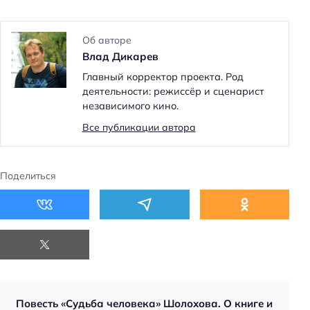
Об авторе
Влад Дикарев
Главный корректор проекта. Род
деятельности: режиссёр и сценарист
независимого кино.
Все публикации автора
Поделиться
Н
а
й
т
и
:
Повесть «Судьба человека» Шолохова. О книге и