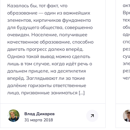
ак
Казалось бы, тот факт, что
Вр
образование — один из важнейших
те
элементов, кирпичиков фундамента
об
для будущего общества, совершенно
од
очевиден. Население, получившее
сп
качественное образование, способно
ре
двигать прогресс далеко вперёд.
Н
су
Однако такой вывод можно сделать
а
эл
лишь в том случае, когда идёт речь о
й
ре
дальнем прицеле, на десятилетия
т
чел
вперёд. Заглядывают ли за такие
и
далёкие горизонты ответственные
:
лица, призванные заниматься […]
Влад Дикарев
31 марта 2018