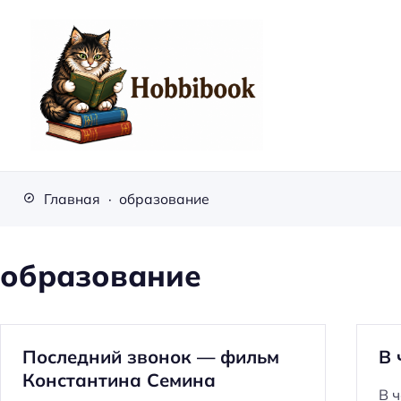
H
o
Главная
образование
b
b
i
образование
b
o
o
Последний звонок — фильм
В 
k
Константина Семина
В 