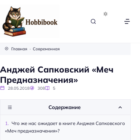
H
o
Главная
Современная
b
b
Анджей Сапковский «Меч
i
Предназначения»
b
o
28.05.2018
308
5
o
k
Содержание
Что же нас ожидает в книге Анджея Сапковского
«Меч предназначения»?