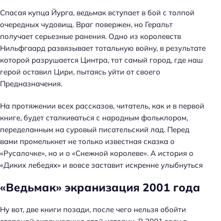
Спасая купца Йурга, ведьмак вступает в бой с толпой
очередных чудовищ. Враг повержен, но Геральт
получает серьезные ранения. Одно из королевств
Нильфгаард развязывает тотальную войну, в результате
которой разрушается Цинтра, тот самый город, где наш
герой оставил Цири, пытаясь уйти от своего
Предназначения.
Н
а
На протяжении всех рассказов, читатель, как и в первой
й
книге, будет сталкиваться с народным фольклором,
т
переделанным на суровый писательский лад. Перед
и
вами промелькнет не только известная сказка о
:
«Русалочке», но и о «Снежной королеве». А история о
«Диких лебедях» и вовсе заставит искренне улыбнуться
«Ведьмак» экранизация 2001 года
Ну вот, две книги позади, после чего нельзя обойти