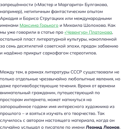
запрещённости («Мастер и Маргарита» Булгакова,
например), нетипичным фантастическим опытом
Аркадия и Бориса Стругацких или международными
именами
Максима Горького
и Михаила Шолохова. Как
мы уже говорили в статье про
«Чевенгур» Платонова
,
остальной пласт литературной культуры, накопленной
за семь десятилетий советской эпохи, предан забвению
и надёжно прикрыт саркофагом стереотипов.
Между тем, в рамках литературы СССР существовали не
только отдельные чрезвычайно любопытные явления, но
даже противоборствующие течения. Время от времени
внимательный гражданин, путешествующий по
просторам интернета, может наткнуться на
запорошённое годами имя интересного художника из
прошлого – и взяться изучать его творчество. Так
случилось с автором настоящего материала, когда он
случайно услышал о писателе по имени
Леонид Леонов
.