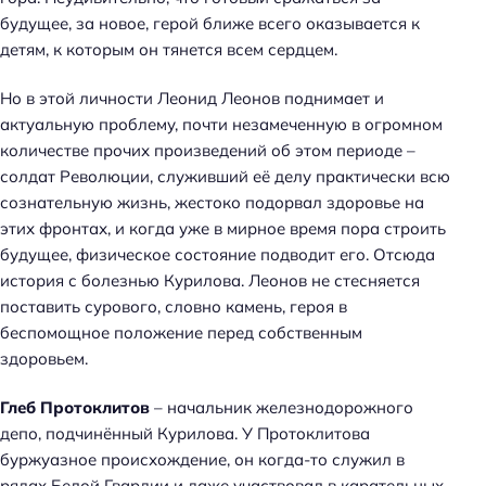
будущее, за новое, герой ближе всего оказывается к
детям, к которым он тянется всем сердцем.
Но в этой личности Леонид Леонов поднимает и
актуальную проблему, почти незамеченную в огромном
количестве прочих произведений об этом периоде –
солдат Революции, служивший её делу практически всю
сознательную жизнь, жестоко подорвал здоровье на
этих фронтах, и когда уже в мирное время пора строить
будущее, физическое состояние подводит его. Отсюда
история с болезнью Курилова. Леонов не стесняется
поставить сурового, словно камень, героя в
беспомощное положение перед собственным
здоровьем.
Глеб Протоклитов
– начальник железнодорожного
депо, подчинённый Курилова. У Протоклитова
буржуазное происхождение, он когда-то служил в
рядах Белой Гвардии и даже участвовал в карательных