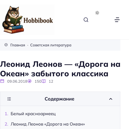
H
o
Главная
Советская литература
b
b
Леонид Леонов — «Дорога на
i
Океан» забытого классика
b
o
09.06.2018
150
12
o
k
Содержание
Белый красноармеец
Леонид Леонов «Дорога на Океан»