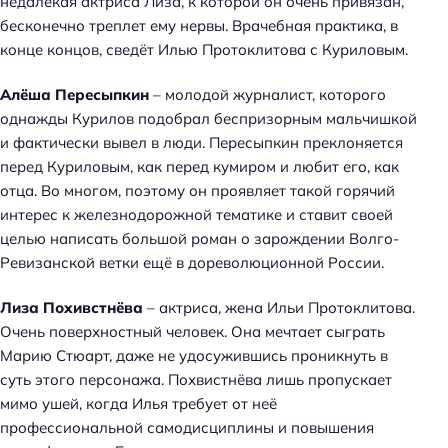
недалёкая актриса Лиза, к которой он очень привязан,
бесконечно треплет ему нервы. Врачебная практика, в
конце концов, сведёт Илью Протоклитова с Куриловым.
Алёша Пересыпкин
– молодой журналист, которого
однажды Курилов подобрал беспризорным мальчишкой
и фактически вывел в люди. Пересыпкин преклоняется
перед Куриловым, как перед кумиром и любит его, как
отца. Во многом, поэтому он проявляет такой горячий
интерес к железнодорожной тематике и ставит своей
целью написать большой роман о зарождении Волго-
Ревизанской ветки ещё в дореволюционной России.
Лиза Похивстнёва
– актриса, жена Ильи Протоклитова.
Очень поверхностный человек. Она мечтает сыграть
Марию Стюарт, даже не удосужившись проникнуть в
суть этого персонажа. Похвистнёва лишь пропускает
мимо ушей, когда Илья требует от неё
профессиональной самодисциплины и повышения