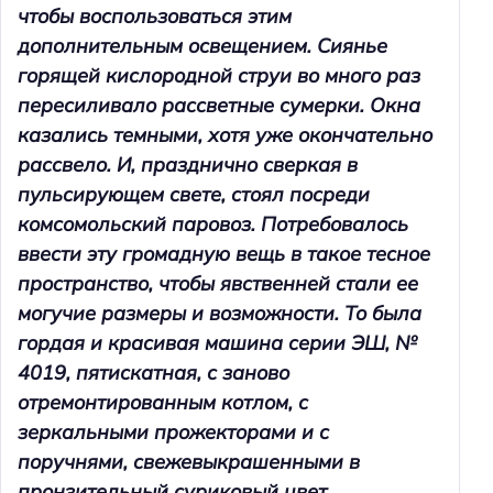
чтобы воспользоваться этим
дополнительным освещением. Сиянье
Н
горящей кислородной струи во много раз
а
й
пересиливало рассветные сумерки. Окна
т
казались темными, хотя уже окончательно
и
рассвело. И, празднично сверкая в
:
пульсирующем свете, стоял посреди
комсомольский паровоз. Потребовалось
ввести эту громадную вещь в такое тесное
пространство, чтобы явственней стали ее
могучие размеры и возможности. То была
гордая и красивая машина серии ЭШ, №
4019, пятискатная, с заново
отремонтированным котлом, с
зеркальными прожекторами и с
поручнями, свежевыкрашенными в
пронзительный суриковый цвет.