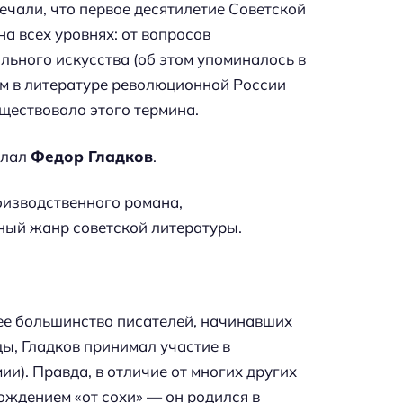
ечали, что первое десятилетие Советской
а всех уровнях: от вопросов
льного искусства (об этом упоминалось в
зм в литературе революционной России
уществовало этого термина.
елал
Федор Гладков
.
оизводственного романа,
ьный жанр советской литературы.
ее большинство писателей, начинавших
ды, Гладков принимал участие в
ии). Правда, в отличие от многих других
ождением «от сохи» — он родился в