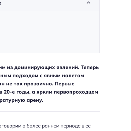
е
им из доминирующих явлений. Теперь
йным подходом с явным налетом
он не так прозаично. Первые
 20-е годы, а ярким первопроходцем
ературную арену.
оговорим о более раннем периоде в ее