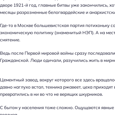
й
дворе 1921-й год, главные битвы уже закончились, х
т
месяцы разрозненные белогвардейские и анархистск
и
:
Где-то в Москве большевистская партия потихоньку с
экономическую политику (знаменитый НЭП). А на места
смятение.
Ведь после Первой мировой войны сразу последовали 
Гражданской. Люди одичали, разучились жить в мирно
Цементный завод, вокруг которого все здесь вращал
давно наглухо встал, техника ржавеет, цеха приходят
превратились в ни во что не верящих шкурников.
С бытом у населения тоже сложно. Ощущаются явные 
топлива.