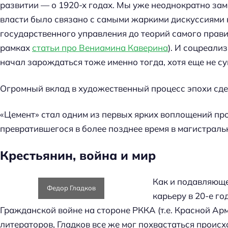
развитии — о 1920-х годах. Мы уже неоднократно зам
власти было связано с самыми жаркими дискуссиями н
государственного управления до теорий самого прави
рамках
статьи про Вениамина Каверина
). И соцреали
начал зарождаться тоже именно тогда, хотя еще не с
Огромный вклад в художественный процесс эпохи сд
«Цемент» стал одним из первых ярких воплощений пр
превратившегося в более позднее время в магистрал
Крестьянин, война и мир
Как и подавляющ
Федор Гладков
карьеру в 20-е го
Гражданской войне на стороне РККА (т.е. Красной Арм
литераторов, Гладков все же мог похвастаться происх