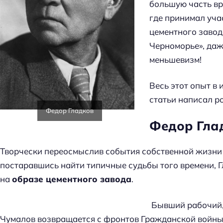
большую часть вр
где принимал уча
цементного завод
Черноморье», даж
меньшевизм!
Весь этот опыт в 
статьи написал р
Федор Гладков
Федор Глад
Творчески переосмыслив события собственной жизни н
постаравшись найти типичные судьбы того времени, Г
на
образе цементного завода
.
Н
Бывший рабочий,
а
Чумалов возвращается с фронтов Гражданской войны 