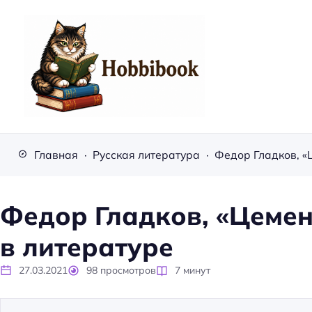
H
o
Главная
Русская литература
b
b
i
Федор Гладков, «Цеме
b
в литературе
o
o
27.03.2021
98
просмотров
7
минут
k