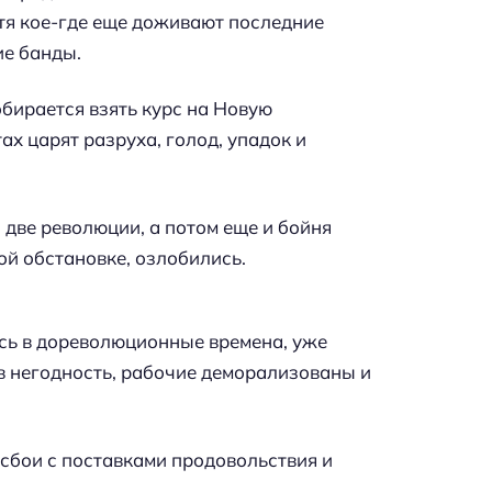
отя кое-где еще доживают последние
ие банды.
обирается взять курс на Новую
х царят разруха, голод, упадок и
две революции, а потом еще и бойня
й обстановке, озлобились.
ось в дореволюционные времена, уже
 в негодность, рабочие деморализованы и
сбои с поставками продовольствия и