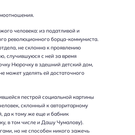
имоотношения.
ужого человека: из податливой и
ого революционного борца-коммуниста.
отдела, не склонна к проявлению
ю, случившуюся с ней за время
очку Нюрочку в здешний детский дом,
не может уделять ей достаточного
ившейся пестрой социальной картины
еловек, склонный к авторитарному
 да к тому же еще и бабник
ку, в том числе и Дашу Чумалову).
гами, но не способен никого зажечь