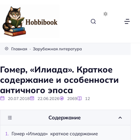
H
o
Главная
Зарубежная литература
b
b
Гомер, «Илиада». Краткое
i
содержание и особенности
b
o
античного эпоса
o
20.07.2018
22.06.2026
2069
12
k
Содержание
Гомер «Илиада» краткое содержание