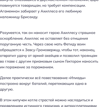
повинуется товарищам, но требует компенсации.
Агамемнон забирает у Ахиллеса его любимую
наложницу Брисеиду.
Разумеется, так он наносит герою Ахиллесу страшное
оскорбление. Ахиллес не оставляет без отмщения
поруганную честь. Через свою мать Фетиду воин
обращается к Зевсу-Громовержцу, чтобы тот, наконец,
отвратил удачу от армий ахейцев и позволил троянцам
во главе с другим приамовым сыном Гектором наносить
им поражение за поражением.
Далее практически всё повествование «Илиады»
построено вокруг баталий, перетекающих одна в
другую.
В этом кипучем котле страстей можно насладиться и
проявлением истинного героизма, и хитросплетениями