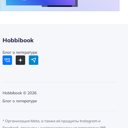
Гектор и Парис
Одиссей
Ахиллес
Hobbibook
Блог о литературе
Hobbibook ©
2026
Блог о литературе
* Организация Meta, а также её продукты Instagram и
Facebook, признаны экстремистскими на территории РФ.