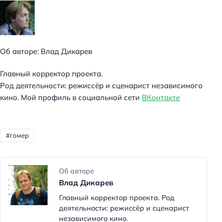
Об авторе: Влад Дикарев
Главный корректор проекта.
Род деятельности: режиссёр и сценарист независимого
кино. Мой профиль в социальной сети
ВКонтакте
Н
а
й
гомер
т
и
:
Об авторе
Влад Дикарев
Главный корректор проекта. Род
деятельности: режиссёр и сценарист
независимого кино.