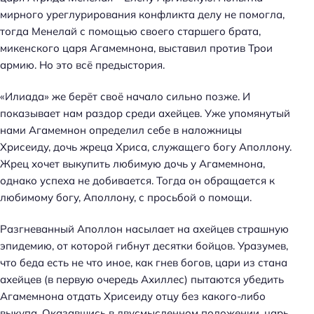
мирного уреглурирования конфликта делу не помогла,
тогда Менелай с помощью своего старшего брата,
микенского царя Агамемнона, выставил против Трои
армию. Но это всё предыстория.
«Илиада» же берёт своё начало сильно позже. И
показывает нам раздор среди ахейцев. Уже упомянутый
нами Агамемнон определил себе в наложницы
Хрисеиду, дочь жреца Хриса, служащего богу Аполлону.
Жрец хочет выкупить любимую дочь у Агамемнона,
однако успеха не добивается. Тогда он обращается к
любимому богу, Аполлону, с просьбой о помощи.
Разгневанный Аполлон насылает на ахейцев страшную
эпидемию, от которой гибнут десятки бойцов. Уразумев,
что беда есть не что иное, как гнев богов, цари из стана
ахейцев (в первую очередь Ахиллес) пытаются убедить
Агамемнона отдать Хрисеиду отцу без какого-либо
выкупа. Оказавшись в двусмысленном положении, царь