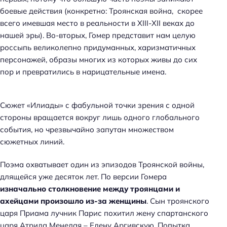
боевые действия (конкретно: Троянская война, скорее
всего имевшая место в реальности в XIII-XII веках до
нашей эры). Во-вторых, Гомер представит нам целую
россыпь великолепно придуманных, харизматичных
персонажей, образы многих из которых живы до сих
пор и превратились в нарицательные имена.
Сюжет «Илиады» с фабульной точки зрения с одной
стороны вращается вокруг лишь одного глобального
события, но чрезвычайно запутан множеством
сюжетных линий.
Поэма охватывает один из эпизодов Троянской войны,
длящейся уже десяток лет. По версии Гомера
изначально столкновение между троянцами и
ахейцами произошло из-за женщины
. Сын троянского
царя Приама лучник Парис похитил жену спартанского
царя Атрида Менелая – Елену Аргивскую. Попытка