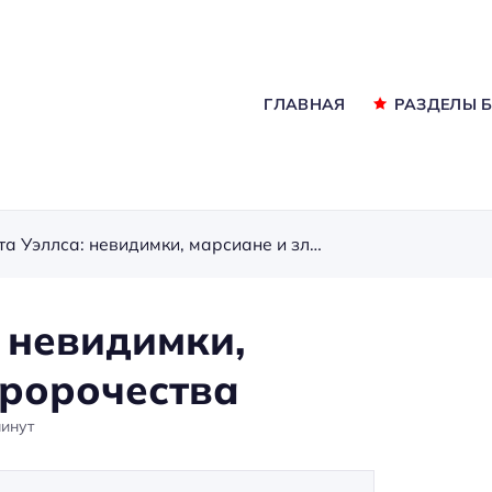
ГЛАВНАЯ
РАЗДЕЛЫ 
Миры Герберта Уэллса: невидимки, марсиане и зловещие пророчества
 невидимки,
пророчества
инут