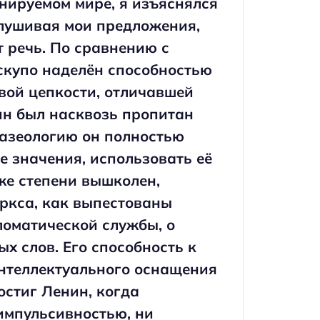
анируемом мире, я изъяснялся
слушивая мои предложения,
ёт речь. По сравнению с
скупо наделён способностью
авой цепкости, отличавшей
нин был насквозь пропитан
разеологию он полностью
е значения, использовать её
 же степени вышколен,
ркса, как выпестованы
ломатической службы, о
х слов. Его способность к
интеллектуального оснащения
остиг Ленин, когда
импульсивностью, ни