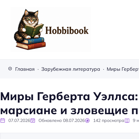
H
o
Главная
Зарубежная литература
b
b
i
Миры Герберта Уэллса:
b
марсиане и зловещие 
o
o
07.07.2026
Обновлено
08.07.2026
142
просмотра
9
м
k