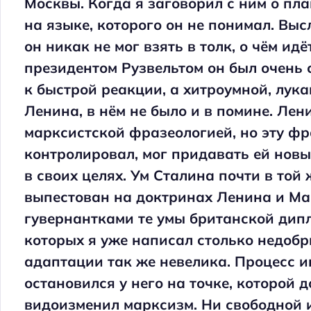
Москвы. Когда я заговорил с ним о пл
на языке, которого он не понимал. Вы
он никак не мог взять в толк, о чём ид
президентом Рузвельтом он был очень 
к быстрой реакции, а хитроумной, лук
Ленина, в нём не было и в помине. Ле
марксистской фразеологией, но эту ф
контролировал, мог придавать ей новы
в своих целях. Ум Сталина почти в той
выпестован на доктринах Ленина и Ма
гувернантками те умы британской дип
которых я уже написал столько недобры
адаптации так же невелика. Процесс 
остановился у него на точке, которой д
видоизменил марксизм. Ни свободной 