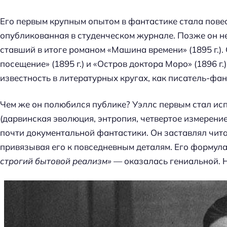
Его первым крупным опытом в фантастике стала повест
опубликованная в студенческом журнале. Позже он н
ставший в итоге романом «Машина времени» (1895 г.)
посещение» (1895 г.) и «Остров доктора Моро» (1896 г
известность в литературных кругах, как писатель-фан
Чем же он полюбился публике? Уэллс первым стал ис
(дарвинская эволюция, энтропия, четвертое измерени
почти документальной фантастики. Он заставлял чита
привязывая его к повседневным деталям. Его формул
строгий бытовой реализм»
— оказалась гениальной. Н
Н
а