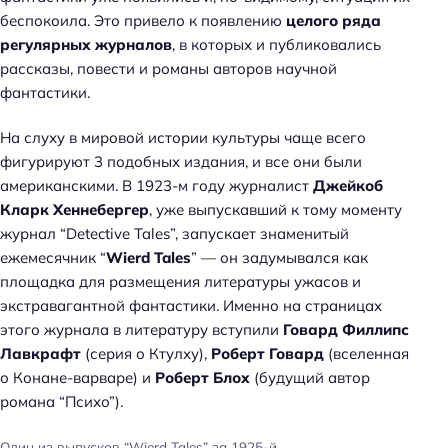
беспокоила. Это привело к появлению
целого ряда
регулярных журналов
, в которых и публиковались
рассказы, повести и романы авторов научной
фантастики.
На слуху в мировой истории культуры чаще всего
фигурируют 3 подобных издания, и все они были
американскими. В 1923-м году журналист
Джейкоб
Кларк Хеннебергер
, уже выпускавший к тому моменту
журнал “Detective Tales”, запускает знаменитый
ежемесячник “
Wierd Tales
” — он задумывался как
площадка для размещения литературы ужасов и
экстравагантной фантастики. Именно на страницах
этого журнала в литературу вступили
Говард Филлипс
Лавкрафт
(серия о Ктулху),
Роберт Говард
(вселенная
о Конане-варваре) и
Роберт Блох
(будущий автор
романа “Психо”).
Один из выпусков “Wierd Tales” за 1925-й