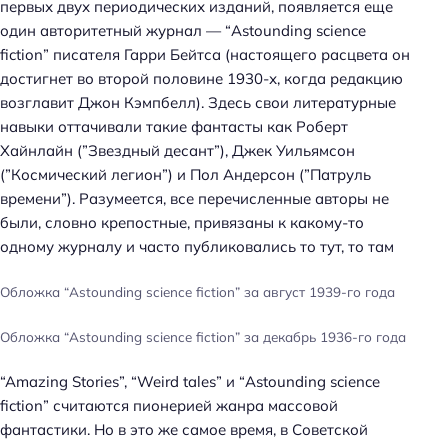
первых двух периодических изданий, появляется еще
один авторитетный журнал — “Astounding science
fiction” писателя Гарри Бейтса (настоящего расцвета он
достигнет во второй половине 1930-х, когда редакцию
возглавит Джон Кэмпбелл). Здесь свои литературные
навыки оттачивали такие фантасты как Роберт
Хайнлайн (”Звездный десант”), Джек Уильямсон
(”Космический легион”) и Пол Андерсон (”Патруль
времени”). Разумеется, все перечисленные авторы не
были, словно крепостные, привязаны к какому-то
одному журналу и часто публиковались то тут, то там
Обложка “Astounding science fiction” за август 1939-го года
Обложка “Astounding science fiction” за декабрь 1936-го года
“Amazing Stories”, “Weird tales” и “Astounding science
fiction” считаются пионерией жанра массовой
фантастики. Но в это же самое время, в Советской