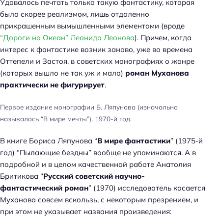
Удавалось печтать только такую фантастику, которая
была скорее реализмом, лишь отдаленно
прикрашенным вымышленными элементами (вроде
“Дороги на Океан” Леонида Леонова
). Причем, когда
интерес к фантастике возник заново, уже во времена
Оттепели и Застоя, в советских монографиях о жанре
(которых вышло не так уж и мало)
роман Муханова
практически не фигурирует
.
Первое издание монографии Б. Ляпунова (изначально
называлось “В мире мечты”), 1970-й год.
В книге Бориса Ляпунова “
В мире фантастики
” (1975-й
год) “Пылающие бездны” вообще не упоминаются. А в
подробной и в целом качественной работе Анатолия
Бритикова “
Русский советский научно-
фантастический роман
” (1970) исследователь касается
Муханова совсем вскользь, с некоторым презрением, и
при этом не указывает названия произведения: