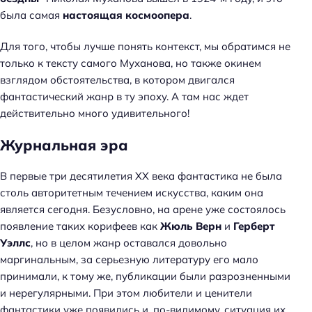
была самая
настоящая космоопера
.
Для того, чтобы лучше понять контекст, мы обратимся не
только к тексту самого Муханова, но также окинем
взглядом обстоятельства, в котором двигался
фантастический жанр в ту эпоху. А там нас ждет
действительно много удивительного!
Журнальная эра
В первые три десятилетия ХХ века фантастика не была
столь авторитетным течением искусства, каким она
является сегодня. Безусловно, на арене уже состоялось
появление таких корифеев как
Жюль Верн
и
Герберт
Уэллс
, но в целом жанр оставался довольно
маргинальным, за серьезную литературу его мало
принимали, к тому же, публикации были разрозненными
и нерегулярными. При этом любители и ценители
фантастики уже появились и, по-видимому, ситуация их