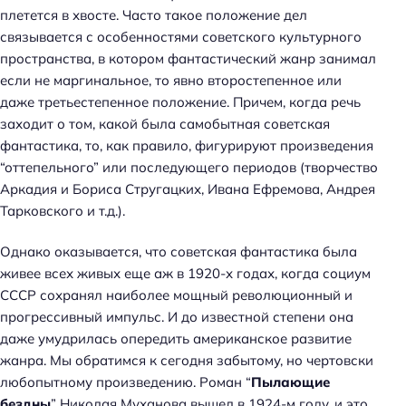
плетется в хвосте. Часто такое положение дел
связывается с особенностями советского культурного
пространства, в котором фантастический жанр занимал
если не маргинальное, то явно второстепенное или
даже третьестепенное положение. Причем, когда речь
заходит о том, какой была самобытная советская
фантастика, то, как правило, фигурируют произведения
“оттепельного” или последующего периодов (творчество
Аркадия и Бориса Стругацких, Ивана Ефремова, Андрея
Тарковского и т.д.).
Однако оказывается, что советская фантастика была
живее всех живых еще аж в 1920-х годах, когда социум
СССР сохранял наиболее мощный революционный и
прогрессивный импульс. И до известной степени она
даже умудрилась опередить американское развитие
жанра. Мы обратимся к сегодня забытому, но чертовски
любопытному произведению. Роман “
Пылающие
бездны
” Николая Муханова вышел в 1924-м году, и это