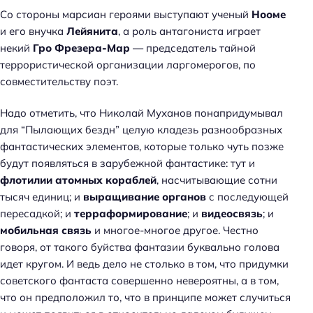
Со стороны марсиан героями выступают ученый
Нооме
и его внучка
Лейянита
, а роль антагониста играет
некий
Гро Фрезера-Мар
— председатель тайной
террористической организации ларгомерогов, по
совместительству поэт.
Надо отметить, что Николай Муханов понапридумывал
для “Пылающих бездн” целую кладезь разнообразных
фантастических элементов, которые только чуть позже
будут появляться в зарубежной фантастике: тут и
флотилии атомных кораблей
, насчитывающие сотни
тысяч единиц; и
выращивание органов
с последующей
пересадкой; и
терраформирование
; и
видеосвязь
; и
мобильная связь
и многое-многое другое. Честно
говоря, от такого буйства фантазии буквально голова
идет кругом. И ведь дело не столько в том, что придумки
советского фантаста совершенно невероятны, а в том,
что он предположил то, что в принципе может случиться