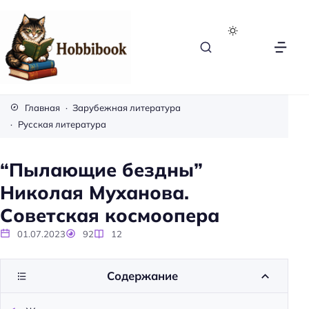
H
o
Главная
Зарубежная литература
b
Русская литература
b
i
“Пылающие бездны”
b
Николая Муханова.
o
o
Советская космоопера
k
01.07.2023
92
12
Содержание