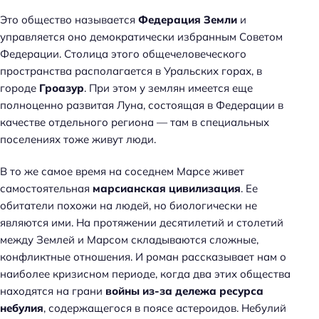
Это общество называется
Федерация Земли
и
управляется оно демократически избранным Советом
Федерации. Столица этого общечеловеческого
пространства располагается в Уральских горах, в
городе
Гроазур
. При этом у землян имеется еще
полноценно развитая Луна, состоящая в Федерации в
качестве отдельного региона — там в специальных
поселениях тоже живут люди.
В то же самое время на соседнем Марсе живет
самостоятельная
марсианская цивилизация
. Ее
обитатели похожи на людей, но биологически не
являются ими. На протяжении десятилетий и столетий
между Землей и Марсом складываются сложные,
конфликтные отношения. И роман рассказывает нам о
наиболее кризисном периоде, когда два этих общества
Н
находятся на грани
войны из-за дележа ресурса
а
небулия
, содержащегося в поясе астероидов. Небулий